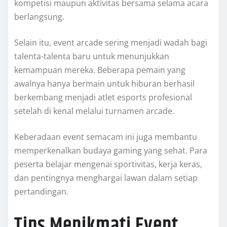
kompetisi maupun aktivitas bersama selama acara
berlangsung.
Selain itu, event arcade sering menjadi wadah bagi
talenta-talenta baru untuk menunjukkan
kemampuan mereka. Beberapa pemain yang
awalnya hanya bermain untuk hiburan berhasil
berkembang menjadi atlet esports profesional
setelah di kenal melalui turnamen arcade.
Keberadaan event semacam ini juga membantu
memperkenalkan budaya gaming yang sehat. Para
peserta belajar mengenai sportivitas, kerja keras,
dan pentingnya menghargai lawan dalam setiap
pertandingan.
Tips Menikmati Event