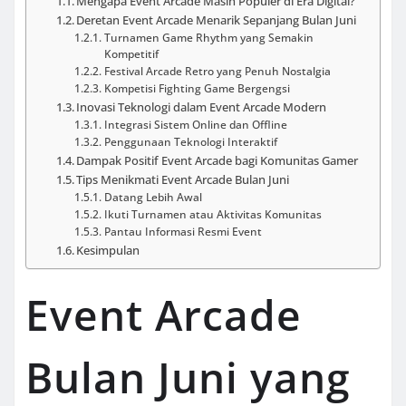
Mengapa Event Arcade Masih Populer di Era Digital?
Deretan Event Arcade Menarik Sepanjang Bulan Juni
Turnamen Game Rhythm yang Semakin
Kompetitif
Festival Arcade Retro yang Penuh Nostalgia
Kompetisi Fighting Game Bergengsi
Inovasi Teknologi dalam Event Arcade Modern
Integrasi Sistem Online dan Offline
Penggunaan Teknologi Interaktif
Dampak Positif Event Arcade bagi Komunitas Gamer
Tips Menikmati Event Arcade Bulan Juni
Datang Lebih Awal
Ikuti Turnamen atau Aktivitas Komunitas
Pantau Informasi Resmi Event
Kesimpulan
Event Arcade
Bulan Juni yang