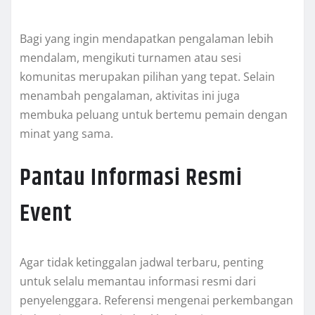
Bagi yang ingin mendapatkan pengalaman lebih
mendalam, mengikuti turnamen atau sesi
komunitas merupakan pilihan yang tepat. Selain
menambah pengalaman, aktivitas ini juga
membuka peluang untuk bertemu pemain dengan
minat yang sama.
Pantau Informasi Resmi
Event
Agar tidak ketinggalan jadwal terbaru, penting
untuk selalu memantau informasi resmi dari
penyelenggara. Referensi mengenai perkembangan