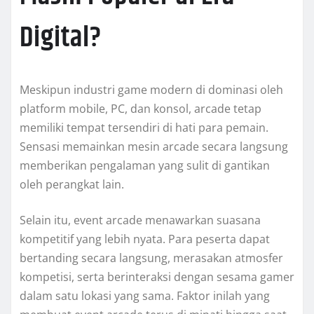
Digital?
Meskipun industri game modern di dominasi oleh
platform mobile, PC, dan konsol, arcade tetap
memiliki tempat tersendiri di hati para pemain.
Sensasi memainkan mesin arcade secara langsung
memberikan pengalaman yang sulit di gantikan
oleh perangkat lain.
Selain itu, event arcade menawarkan suasana
kompetitif yang lebih nyata. Para peserta dapat
bertanding secara langsung, merasakan atmosfer
kompetisi, serta berinteraksi dengan sesama gamer
dalam satu lokasi yang sama. Faktor inilah yang