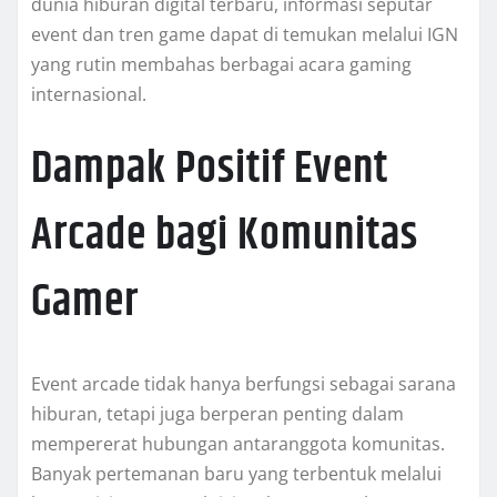
dunia hiburan digital terbaru, informasi seputar
event dan tren game dapat di temukan melalui IGN
yang rutin membahas berbagai acara gaming
internasional.
Dampak Positif Event
Arcade bagi Komunitas
Gamer
Event arcade tidak hanya berfungsi sebagai sarana
hiburan, tetapi juga berperan penting dalam
mempererat hubungan antaranggota komunitas.
Banyak pertemanan baru yang terbentuk melalui