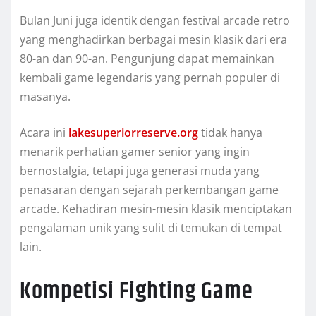
Bulan Juni juga identik dengan festival arcade retro
yang menghadirkan berbagai mesin klasik dari era
80-an dan 90-an. Pengunjung dapat memainkan
kembali game legendaris yang pernah populer di
masanya.
Acara ini
lakesuperiorreserve.org
tidak hanya
menarik perhatian gamer senior yang ingin
bernostalgia, tetapi juga generasi muda yang
penasaran dengan sejarah perkembangan game
arcade. Kehadiran mesin-mesin klasik menciptakan
pengalaman unik yang sulit di temukan di tempat
lain.
Kompetisi Fighting Game