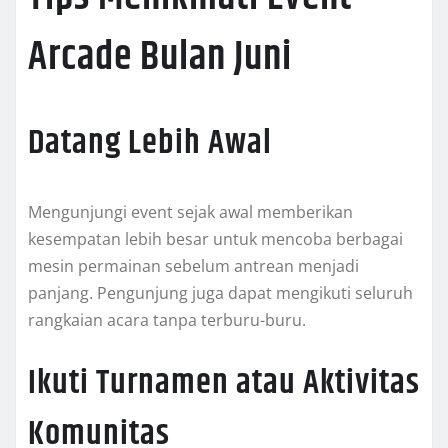
Arcade Bulan Juni
Datang Lebih Awal
Mengunjungi event sejak awal memberikan
kesempatan lebih besar untuk mencoba berbagai
mesin permainan sebelum antrean menjadi
panjang. Pengunjung juga dapat mengikuti seluruh
rangkaian acara tanpa terburu-buru.
Ikuti Turnamen atau Aktivitas
Komunitas