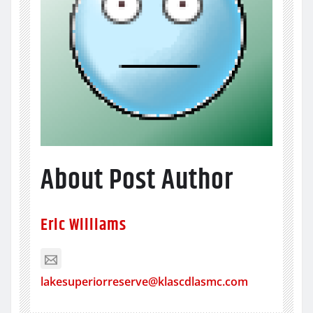
About Post Author
Eric Williams
lakesuperiorreserve@klascdlasmc.com