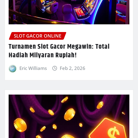
SLOT GACOR ONLINE
Turnamen Slot Gacor Megawin: Total
Hadiah Milyaran Rupiah!
Eric Williams
Feb 2, 2026