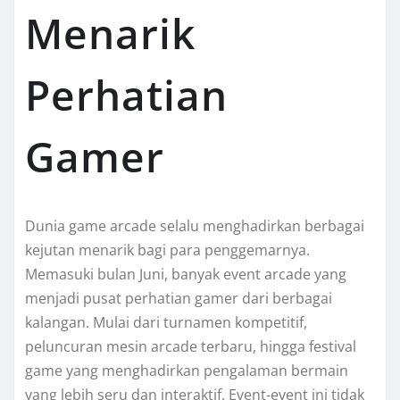
Menarik
Perhatian
Gamer
Dunia game arcade selalu menghadirkan berbagai
kejutan menarik bagi para penggemarnya.
Memasuki bulan Juni, banyak event arcade yang
menjadi pusat perhatian gamer dari berbagai
kalangan. Mulai dari turnamen kompetitif,
peluncuran mesin arcade terbaru, hingga festival
game yang menghadirkan pengalaman bermain
yang lebih seru dan interaktif. Event-event ini tidak