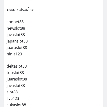
ทดลองเล่นสล็อต
sbobet88
newslot88
javaslot88
japanslot88
juaraslot88
ninja123
deltaslot88
topslot88
juaraslot88
javaslot88
slot88
live123
sukaslot88