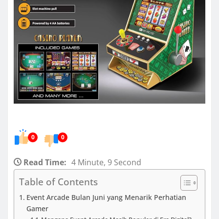
0
0
Read Time:
4 Minute, 9 Second
Table of Contents
Event Arcade Bulan Juni yang Menarik Perhatian
Gamer