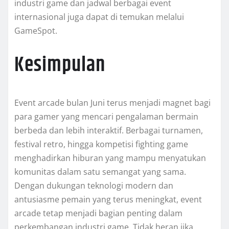
industri game dan jadwal berbagai event
internasional juga dapat di temukan melalui
GameSpot.
Kesimpulan
Event arcade bulan Juni terus menjadi magnet bagi
para gamer yang mencari pengalaman bermain
berbeda dan lebih interaktif. Berbagai turnamen,
festival retro, hingga kompetisi fighting game
menghadirkan hiburan yang mampu menyatukan
komunitas dalam satu semangat yang sama.
Dengan dukungan teknologi modern dan
antusiasme pemain yang terus meningkat, event
arcade tetap menjadi bagian penting dalam
perkembangan industri game. Tidak heran jika