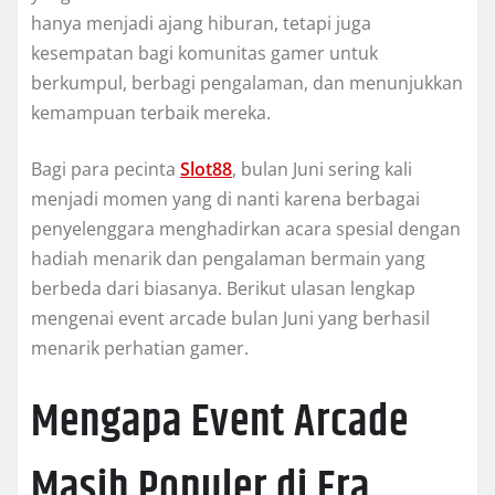
hanya menjadi ajang hiburan, tetapi juga
kesempatan bagi komunitas gamer untuk
berkumpul, berbagi pengalaman, dan menunjukkan
kemampuan terbaik mereka.
Bagi para pecinta
Slot88
, bulan Juni sering kali
menjadi momen yang di nanti karena berbagai
penyelenggara menghadirkan acara spesial dengan
hadiah menarik dan pengalaman bermain yang
berbeda dari biasanya. Berikut ulasan lengkap
mengenai event arcade bulan Juni yang berhasil
menarik perhatian gamer.
Mengapa Event Arcade
Masih Populer di Era