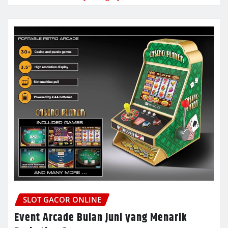
SLOT GACOR ONLINE
Event Arcade Bulan Juni yang Menarik