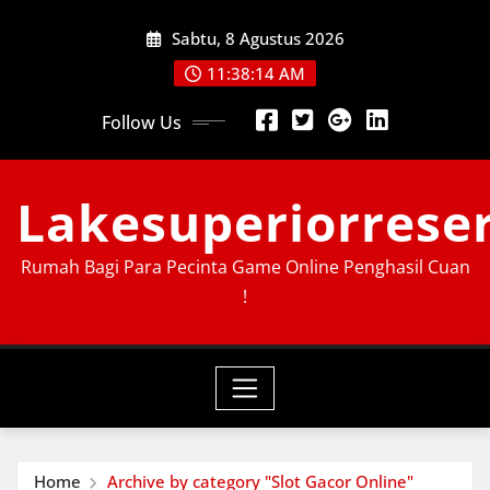
Skip
Sabtu, 8 Agustus 2026
to
content
11:38:15 AM
Follow Us
Lakesuperiorrese
Rumah Bagi Para Pecinta Game Online Penghasil Cuan
!
Home
Archive by category "Slot Gacor Online"