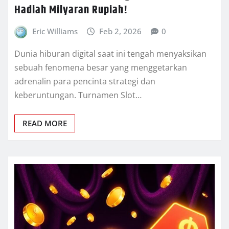
Hadiah Milyaran Rupiah!
Eric Williams
Feb 2, 2026
0
Dunia hiburan digital saat ini tengah menyaksikan
sebuah fenomena besar yang menggetarkan
adrenalin para pencinta strategi dan
keberuntungan. Turnamen Slot…
READ MORE