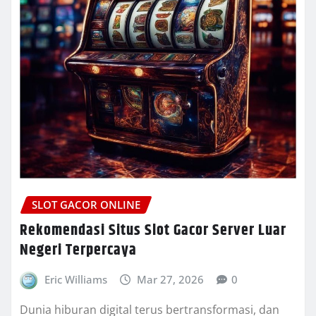
SLOT GACOR ONLINE
Rekomendasi Situs Slot Gacor Server Luar
Negeri Terpercaya
Eric Williams
Mar 27, 2026
0
Dunia hiburan digital terus bertransformasi, dan