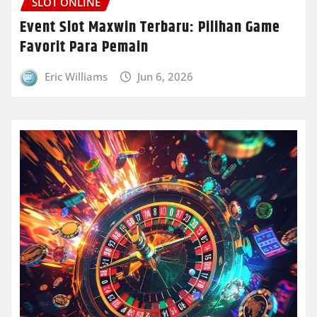
SLOT ONLINE
Event Slot Maxwin Terbaru: Pilihan Game
Favorit Para Pemain
Eric Williams
Jun 6, 2026