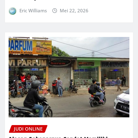
Eric Williams
Mei 22, 2026
JUDI ONLINE