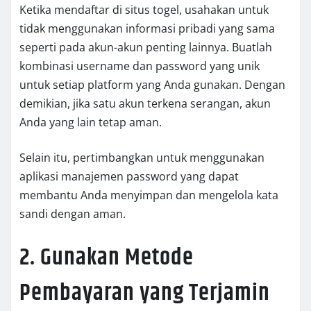
Ketika mendaftar di situs togel, usahakan untuk
tidak menggunakan informasi pribadi yang sama
seperti pada akun-akun penting lainnya. Buatlah
kombinasi username dan password yang unik
untuk setiap platform yang Anda gunakan. Dengan
demikian, jika satu akun terkena serangan, akun
Anda yang lain tetap aman.
Selain itu, pertimbangkan untuk menggunakan
aplikasi manajemen password yang dapat
membantu Anda menyimpan dan mengelola kata
sandi dengan aman.
2. Gunakan Metode
Pembayaran yang Terjamin