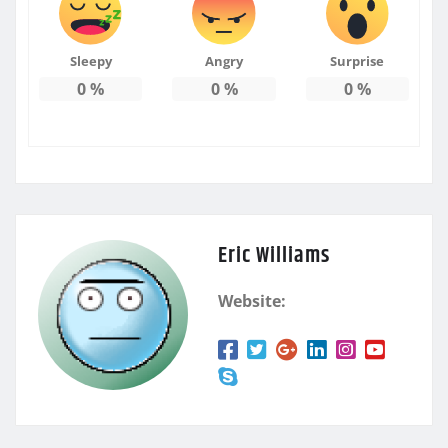
Sleepy
Angry
Surprise
0
%
0
%
0
%
Eric Williams
Website: