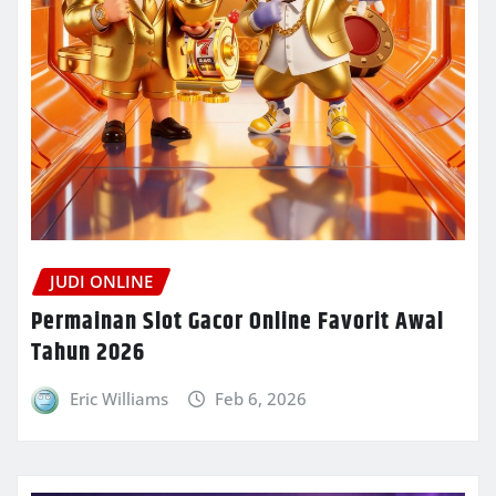
JUDI ONLINE
Permainan Slot Gacor Online Favorit Awal
Tahun 2026
Eric Williams
Feb 6, 2026