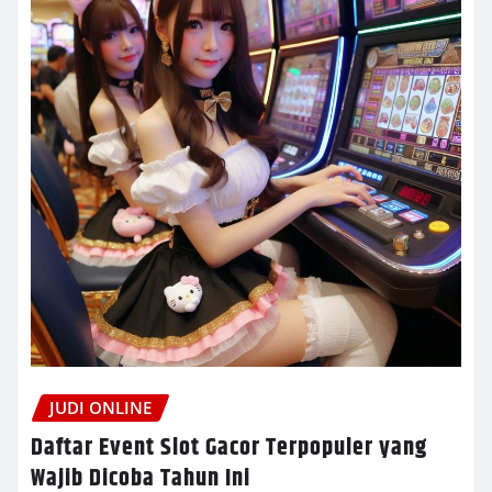
JUDI ONLINE
Daftar Event Slot Gacor Terpopuler yang
Wajib Dicoba Tahun Ini