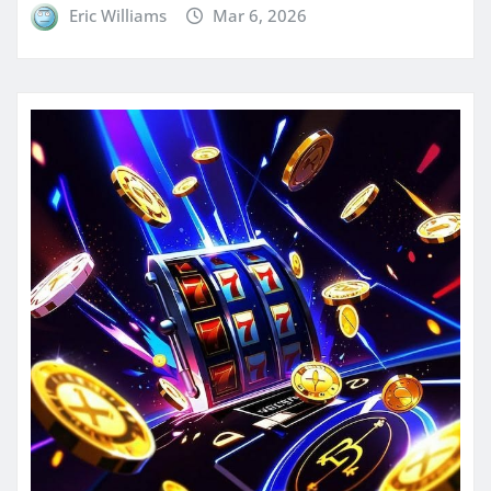
Eric Williams
Mar 6, 2026