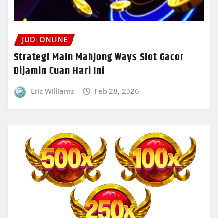
JUDI ONLINE
Strategi Main Mahjong Ways Slot Gacor
Dijamin Cuan Hari Ini
Eric Williams
Feb 28, 2026