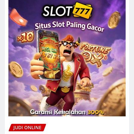
JUDI ONLINE