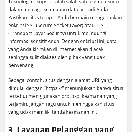
Teknologi enkripsi adalah salah satu elemen kunci
dalam menjaga keamanan data pribadi Anda.
Pastikan situs tempat Anda bermain menggunakan
enkripsi SSL (Secure Socket Layer) atau TLS
(Transport Layer Security) untuk melindungi
informasi sensitif Anda. Dengan enkripsi ini, data
yang Anda kirimkan di internet akan diacak
sehingga sulit diakses oleh pihak yang tidak
berwenang.
Sebagai contoh, situs dengan alamat URL yang
dimulai dengan “https://” menunjukkan bahwa situs
tersebut menggunakan protokol keamanan yang
terjamin. Jangan ragu untuk meninggalkan situs
yang tidak memiliki tanda keamanan ini.
3. Layanan Pelanggan yang