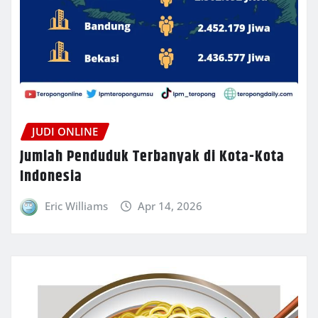
JUDI ONLINE
Jumlah Penduduk Terbanyak di Kota-Kota
Indonesia
Eric Williams
Apr 14, 2026