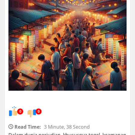
0
0
Read Time:
3 Minute, 38 Second
Dalam dunia perjudian, khususnya togel, keamanan