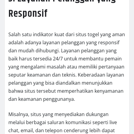
Responsif
Salah satu indikator kuat dari situs togel yang aman
adalah adanya layanan pelanggan yang responsif
dan mudah dihubungi. Layanan pelanggan yang
baik harus tersedia 24/7 untuk membantu pemain
yang mengalami masalah atau memiliki pertanyaan
seputar keamanan dan teknis. Keberadaan layanan
pelanggan yang bisa diandalkan menunjukkan
bahwa situs tersebut memperhatikan kenyamanan
dan keamanan penggunanya.
Misalnya, situs yang menyediakan dukungan
melalui berbagai saluran komunikasi seperti live
chat, email, dan telepon cenderung lebih dapat