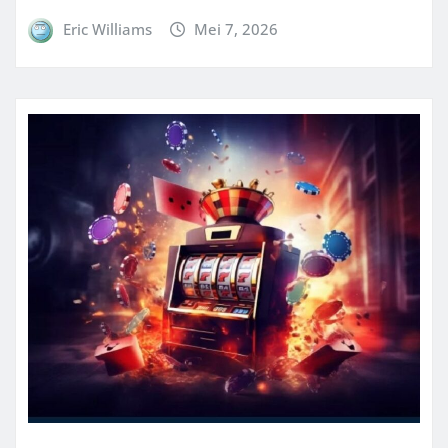
Eric Williams
Mei 7, 2026