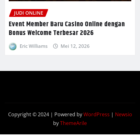
JUDI ONLINE
Event Member Baru Casino Online dengan
Bonus Welcome Terbesar 2026
Eric Williams
Mei 12, 2026
Copyright © 2024 | Powered by
WordPress
|
Newsio
by
ThemeArile